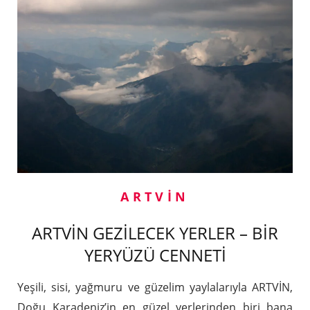
ARTVIN
ARTVİN GEZİLECEK YERLER – BİR
YERYÜZÜ CENNETİ
Yeşili, sisi, yağmuru ve güzelim yaylalarıyla ARTVİN,
Doğu Karadeniz’in en güzel yerlerinden biri bana