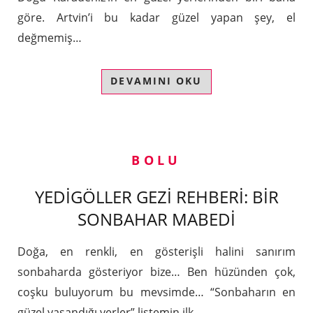
göre. Artvin’i bu kadar güzel yapan şey, el
değmemiş…
DEVAMINI OKU
BOLU
YEDİGÖLLER GEZİ REHBERİ: BİR
SONBAHAR MABEDİ
Doğa, en renkli, en gösterişli halini sanırım
sonbaharda gösteriyor bize… Ben hüzünden çok,
coşku buluyorum bu mevsimde… “Sonbaharın en
güzel yaşandığı yerler” listemin ilk…