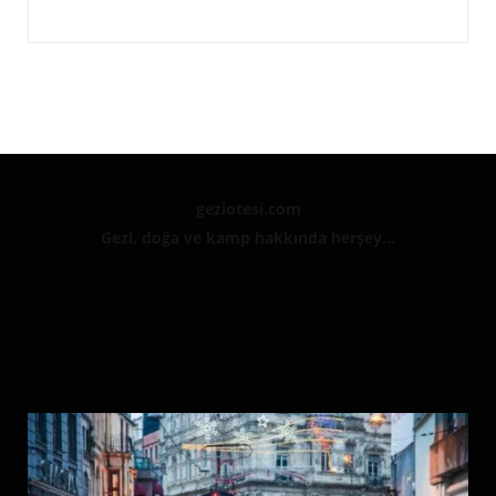
geziotesi.com
Gezi, doğa ve kamp hakkında herşey...