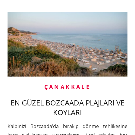
ÇANAKKALE
EN GÜZEL BOZCAADA PLAJLARI VE
KOYLARI
Kalbinizi Bozcaada’da bırakıp dönme tehlikesine
karşı sizi baştan uyarmalıyım. İtiraf edeyim, her