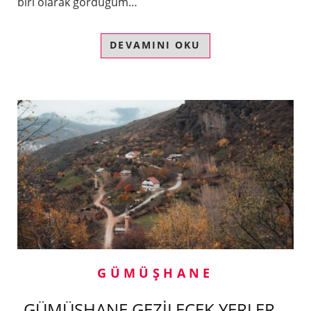
biri olarak gördüğüm…
DEVAMINI OKU
GÜMÜŞHANE
GÜMÜŞHANE GEZİLECEK YERLER –