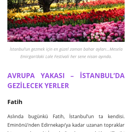
İstanbul’un gezmek için en güzel zaman bahar ayları…Mesela
Emirgan’daki Lale Festivali her sene nisan ayında.
AVRUPA YAKASI – İSTANBUL’DA
GEZİLECEK YERLER
Fatih
Aslında bugünkü Fatih, İstanbul’un ta kendisi.
Eminönü’nden Edirnekapı’ya kadar uzanan topraklar