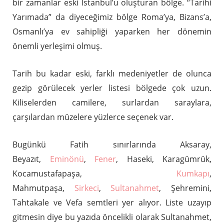
bir zamanlar eski İstanbul’u oluşturan bölge. “Tarihi
Yarımada” da diyeceğimiz bölge Roma’ya, Bizans’a,
Osmanlı’ya ev sahipliği yaparken her dönemin
önemli yerleşimi olmuş.
Tarih bu kadar eski, farklı medeniyetler de olunca
gezip görülecek yerler listesi bölgede çok uzun.
Kiliselerden camilere, surlardan saraylara,
çarşılardan müzelere yüzlerce seçenek var.
Bugünkü Fatih sınırlarında Aksaray,
Beyazıt,
Eminönü
,
Fener
, Haseki, Karagümrük,
Kocamustafapaşa,
Kumkapı
,
Mahmutpaşa,
Sirkeci
,
Sultanahmet
, Şehremini,
Tahtakale ve Vefa semtleri yer alıyor. Liste uzayıp
gitmesin diye bu yazıda öncelikli olarak Sultanahmet,